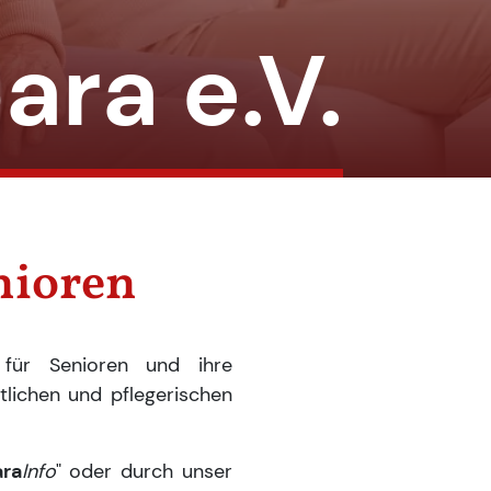
ara e.V.
nioren
 für Senioren und ihre
tlichen und pflegerischen
ara
Info
" oder durch unser