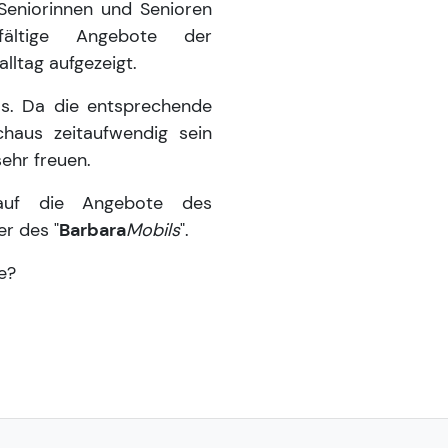
Seniorinnen und Senioren
fältige Angebote der
lltag aufgezeigt.
los. Da die entsprechende
chaus zeitaufwendig sein
sehr freuen.
 auf die Angebote des
er des "
Barbara
Mobils
".
e?