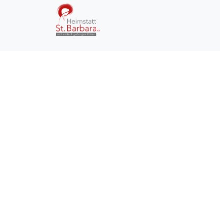
So erreichen Sie uns:
Heimstatt St. Barbara e.V.
Josefstraße 5
47178 Duisburg
Tel.:
0203 - 991550
E-Mail:
info@heimstatt-stbarbara.de
Zum Kontaktformular