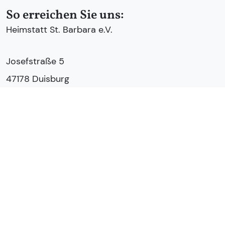
So erreichen Sie uns:
Heimstatt St. Barbara e.V.
Josefstraße 5
47178 Duisburg
Tel.:
0203 - 991550
E-Mail:
info@heimstatt-stbarbara.de
Zum Kontaktformular