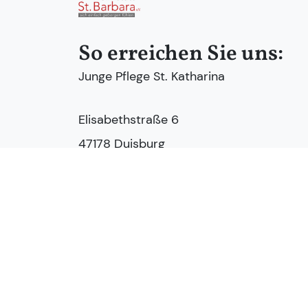
So erreichen Sie uns:
Junge Pflege St. Katharina
Elisabethstraße 6
47178 Duisburg
Tel.:
0203 – 991555560
E-Mail:
info@heimstatt-stbarbara.de
Zum Kontaktformular