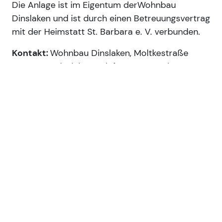
Die Anlage ist im Eigentum der
Wohnbau
Dinslaken und ist durch einen Betreuungsvertrag
mit der Heimstatt St. Barbara e. V. verbunden.
Kontakt:
Wohnbau Dinslaken, Moltkestraße
4, 46535 Dinslaken. Telefon: 0 20 64 / 6 20 80
Im Haus befinden sich ein Fahrradkeller, ein
Trockenraum sowie ein Gemeinschaftsraum, der
für jeden Mieter auch für Familienfeiern oder
Ähnliches zur Verfügung steht. Die im
Erdgeschoss befindliche Caritas-Sozialstation
bietet ambulante Pflege an. Im
gegenüberliegenden Elisabeth Groß Haus
können Mieter gegen Kostenerstattung ein
tägliches Mittagessen einnehmen.