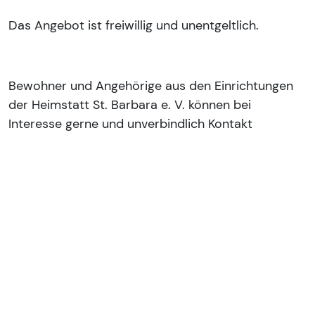
Das Angebot ist freiwillig und unentgeltlich.
Bewohner und Angehörige aus den Einrichtungen
der Heimstatt St. Barbara e. V. können bei
Interesse gerne und unverbindlich Kontakt
aufnehmen.
Ursula Sieg 0160/97785908 (Whatsapp)
u.sieg@heimstatt-stbarbara.de
Gerne können Sie sich auch an die
Pflegedienstleitungen oder Wohnbereichsleitungen